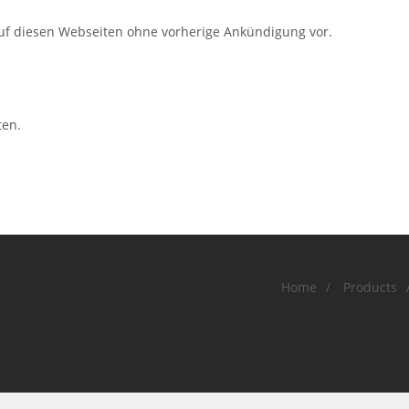
uf diesen Webseiten ohne vorherige Ankündigung vor.
ten.
Home
/
Products
bH